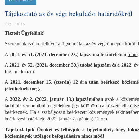
Tájékoztató az év végi beküldési határidőkről
2021-10-15
Tisztelt Ügyfelünk!
Szeretnénk ezúton felhívni a figyelmüket az év végi ünnepek körüli l
A 2021. év 51. (2021. december 23.) lapszáma tekintetében
a meg
A
2021. év 52. (2021. december 30.) utolsó lapszám és a 2022. év
fog tartalmazni.
A 2021. december 15. (szerda) 12 óra után beérkező közlemé
jelenhetnek meg.
A
2022. év 2. (2022. január 13.) lapszámában
azok a közlemén
tartalmi szempontból megfelelően (így különösen a közzétételi költség
beérkeznek. Ha a szabályosan beérkezett közlemények tekintetében (j
beérkezési határideje 2022. január 7. (péntek) 12 óra.
Tájékoztatjuk Önöket és felhívjuk a figyelmüket, hogy fokozo
közlemények utólagos befogadására nincs mód!