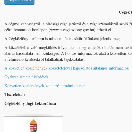
Cégek 
A cégnyilvánosságról, a bírósági cégeljárásról és a végelszámolásról szóló 2
célra fenntartott honlapon (www.e-cegkozlony.gov.hu) érhető el.
A Cégközlöny továbbra is minden héten csütörtökönként jelenik meg.
A közzétételre való megküldés folyamata a megrendelők oldalán nem tekint
aláírás használata nem szükséges. A Fontos információk alatt a közvetlen k
a felmerülő kérdésekről találhatnak tájékoztatást.
A közvetlen közlemények közzétételével kapcsolatos általános információk
Gyakran ismételt kérdések
Közvetlen közlemények kötelező tartalmi elemei
Tisztelettel:
Cégközlöny Jogi Lektorátusa